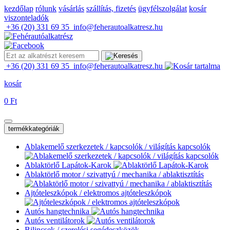
kezdőlap
rólunk
vásárlás
szállítás, fizetés
ügyfélszolgálat
kosár
viszonteladók
+36 (20) 331 69 35
info@feherautoalkatresz.hu
+36 (20) 331 69 35
info@feherautoalkatresz.hu
kosár
0 Ft
termékkategóriák
Ablakemelő szerkezetek / kapcsolók / világítás kapcsolók
Ablaktörlő Lapátok-Karok
Ablaktörlő motor / szivattyú / mechanika / ablaktisztítás
Ajtóteleszkópok / elektromos ajtóteleszkópok
Autós hangtechnika
Autós ventilátorok
Bilincsek / szerelési segédeszközök