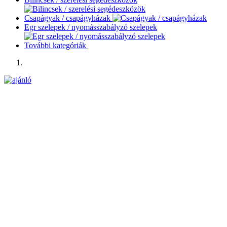
Csapágyak / csapágyházak
Egr szelepek / nyomásszabályzó szelepek
További kategóriák